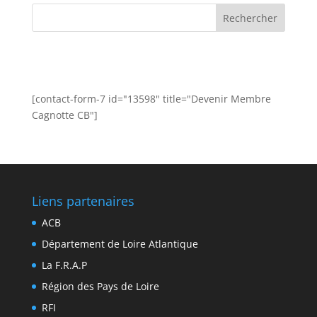
[contact-form-7 id="13598" title="Devenir Membre
Cagnotte CB"]
Liens partenaires
ACB
Département de Loire Atlantique
La F.R.A.P
Région des Pays de Loire
RFI