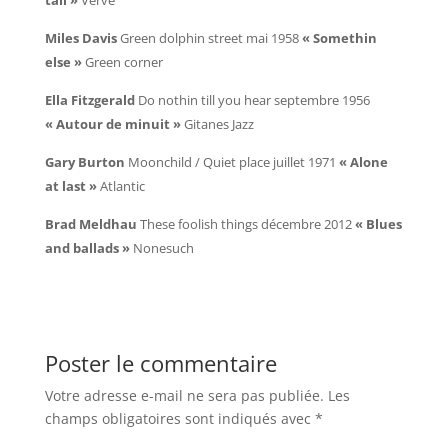
tall »
Verve
Miles Davis
Green dolphin street mai 1958
« Somethin
else »
Green corner
Ella Fitzgerald
Do nothin till you hear septembre 1956
« Autour de minuit »
Gitanes Jazz
Gary Burton
Moonchild / Quiet place juillet 1971
« Alone
at last »
Atlantic
Brad Meldhau
These foolish things décembre 2012
« Blues
and ballads »
Nonesuch
Poster le commentaire
Votre adresse e-mail ne sera pas publiée.
Les
champs obligatoires sont indiqués avec
*