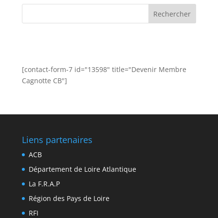
[contact-form-7 id="13598" title="Devenir Membre
Cagnotte CB"]
Liens partenaires
ACB
Département de Loire Atlantique
La F.R.A.P
Région des Pays de Loire
RFI