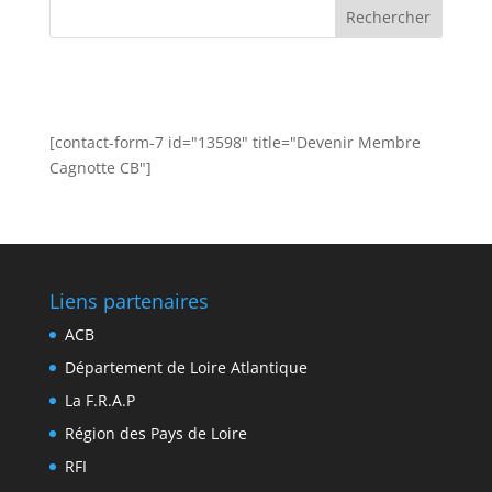
[contact-form-7 id="13598" title="Devenir Membre
Cagnotte CB"]
Liens partenaires
ACB
Département de Loire Atlantique
La F.R.A.P
Région des Pays de Loire
RFI