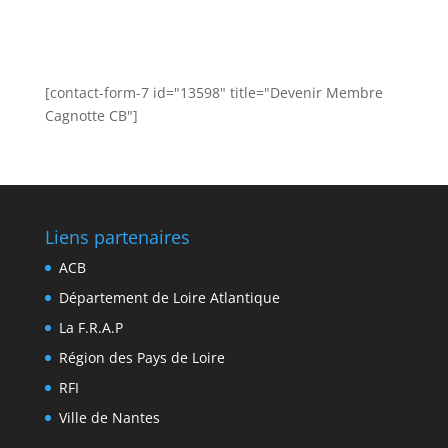
[contact-form-7 id="13598" title="Devenir Membre
Cagnotte CB"]
Liens partenaires
ACB
Département de Loire Atlantique
La F.R.A.P
Région des Pays de Loire
RFI
Ville de Nantes