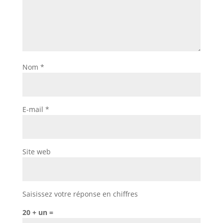
Nom
*
E-mail
*
Site web
Saisissez votre réponse en chiffres
20 + un =