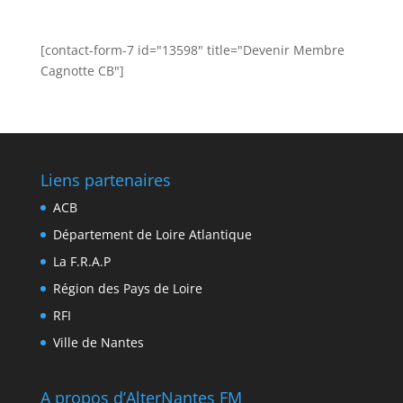
[contact-form-7 id="13598" title="Devenir Membre
Cagnotte CB"]
Liens partenaires
ACB
Département de Loire Atlantique
La F.R.A.P
Région des Pays de Loire
RFI
Ville de Nantes
A propos d’AlterNantes FM