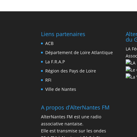
Liens partenaires
Alt
du G
ACB
LA Fé
Département de Loire Atlantique
Assoc
La F.R.A.P
Région des Pays de Loire
RFI
Ville de Nantes
A propos d’AlterNantes FM
AlterNantes FM est une radio
associative nantaise.
Elle est transmise sur les ondes