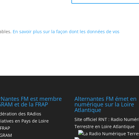
rables.
En savoir plus sur la façon dont les données de vos
erNantes FM est membre
Alternantes FM émet en
RAM et de la FRAP
numérique sur la Loire
Atlantique
dération des RAdios
Site officiel RNT :
Radio Numér
iatives en Pays de Loire
Terrestre en Loire Atlantique