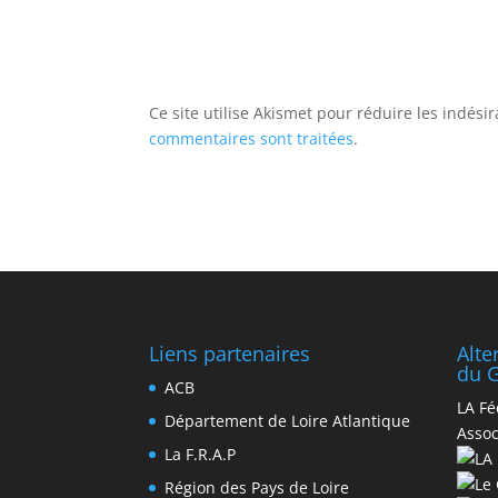
Ce site utilise Akismet pour réduire les indési
commentaires sont traitées
.
Liens partenaires
Alt
du G
ACB
LA Fé
Département de Loire Atlantique
Assoc
La F.R.A.P
Région des Pays de Loire