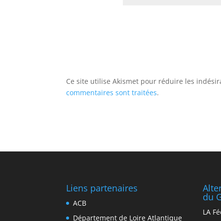
Ce site utilise Akismet pour réduire les indési
commentaires sont traitées
.
Liens partenaires
Alt
du G
ACB
LA Fé
Département de Loire Atlantique