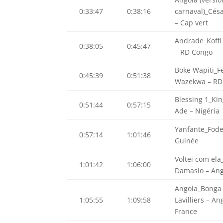
0:33:47
0:38:16
carnaval)_Césa
– Cap vert
Andrade_Koffi
0:38:05
0:45:47
– RD Congo
Boke Wapiti_Fe
0:45:39
0:51:38
Wazekwa – RD
Blessing 1_Ki
0:51:44
0:57:15
Ade – Nigéria
Yanfante_Fode
0:57:14
1:01:46
Guinée
Voltei com ela
1:01:42
1:06:00
Damasio – An
Angola_Bonga 
1:05:55
1:09:58
Lavilliers – An
France