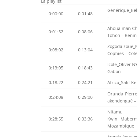
La playlist
Générique_Bel
0:00:00
0:01:48
–
Ahoua man Ch
0:01:52
0:08:06
Tohon – Bénin
Zogoda zoué_
0:08:02
0:13:04
Cophies – Côte
Icole_Oliver N
0:13:05
0:18:43
Gabon
0:18:22
0:24:21
Africa_Salif Ke
Orunda_Pierr
0:24:08
0:29:00
akendengué –
Nitamu
0:28:55
0:33:36
Kwini_Maber
Mozambique
Angola (versio