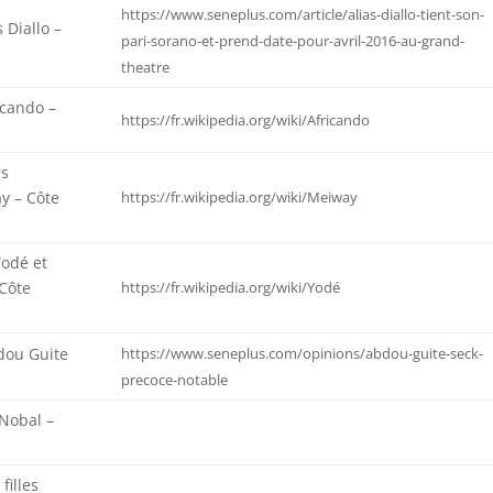
https://www.seneplus.com/article/alias-diallo-tient-son-
 Diallo –
pari-sorano-et-prend-date-pour-avril-2016-au-grand-
theatre
cando –
https://fr.wikipedia.org/wiki/Africando
us
y – Côte
https://fr.wikipedia.org/wiki/Meiway
Yodé et
 Côte
https://fr.wikipedia.org/wiki/Yodé
dou Guite
https://www.seneplus.com/opinions/abdou-guite-seck-
l
precoce-notable
 Nobal –
filles