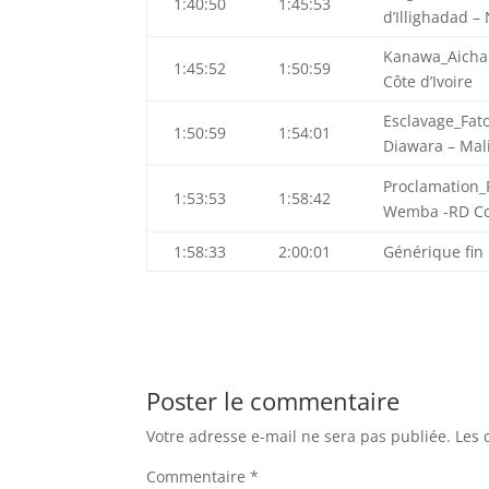
1:40:50
1:45:53
d’Illighadad –
Kanawa_Aicha
1:45:52
1:50:59
Côte d’Ivoire
Esclavage_Fa
1:50:59
1:54:01
Diawara – Mal
Proclamation
1:53:53
1:58:42
Wemba -RD C
1:58:33
2:00:01
Générique fin
Poster le commentaire
Votre adresse e-mail ne sera pas publiée.
Les 
Commentaire
*