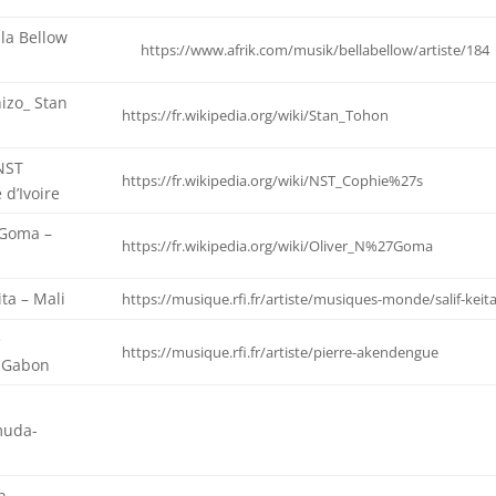
la Bellow
https://www.afrik.com/musik/bellabellow/artiste/184
izo_ Stan
https://fr.wikipedia.org/wiki/Stan_Tohon
NST
https://fr.wikipedia.org/wiki/NST_Cophie%27s
 d’Ivoire
’Goma –
https://fr.wikipedia.org/wiki/Oliver_N%27Goma
ita – Mali
https://musique.rfi.fr/artiste/musiques-monde/salif-keit
e
https://musique.rfi.fr/artiste/pierre-akendengue
 Gabon
muda-
n