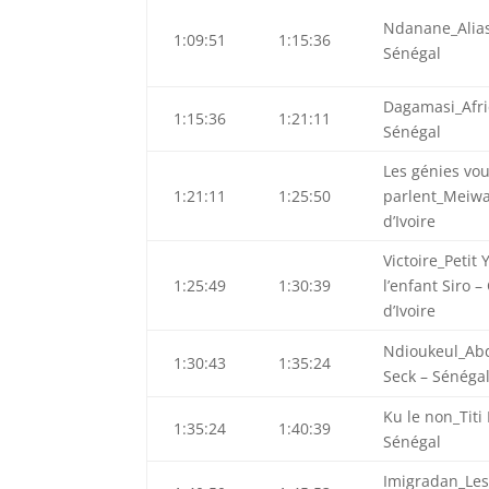
Ndanane_Alias
1:09:51
1:15:36
Sénégal
Dagamasi_Afri
1:15:36
1:21:11
Sénégal
Les génies vo
1:21:11
1:25:50
parlent_Meiwa
d’Ivoire
Victoire_Petit 
1:25:49
1:30:39
l’enfant Siro –
d’Ivoire
Ndioukeul_Ab
1:30:43
1:35:24
Seck – Sénéga
Ku le non_Titi
1:35:24
1:40:39
Sénégal
Imigradan_Les 