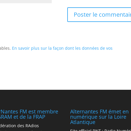
rables.
En savoir plus sur la façon dont les données de vos
erNantes FM est membre
Alternantes FM émet en
RAM et de la FRAP
numérique sur la Loire
Atlantique
dération des RAdios
Site officiel RNT :
Radio Numér