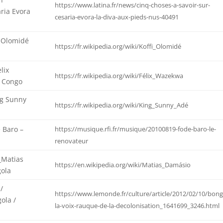
https://www.latina.fr/news/cinq-choses-a-savoir-sur-
ria Evora
cesaria-evora-la-diva-aux-pieds-nus-40491
 Olomidé
https://fr.wikipedia.org/wiki/Koffi_Olomidé
lix
https://fr.wikipedia.org/wiki/Félix_Wazekwa
 Congo
ng Sunny
https://fr.wikipedia.org/wiki/King_Sunny_Adé
 Baro –
https://musique.rfi.fr/musique/20100819-fode-baro-le-
renovateur
_Matias
https://en.wikipedia.org/wiki/Matias_Damásio
gola
/
https://www.lemonde.fr/culture/article/2012/02/10/bong
gola /
la-voix-rauque-de-la-decolonisation_1641699_3246.html