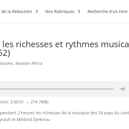
 de la Rédaction
Nos Rubriques
Recherche d’un titre
 les richesses et rythmes music
52)
issions
,
Maman Africa
tion: 2:00:01 — 274.7MB)
r pendant 2 heures les richesses de la musique des 55 pays du con
yrault et Médard Djekinou