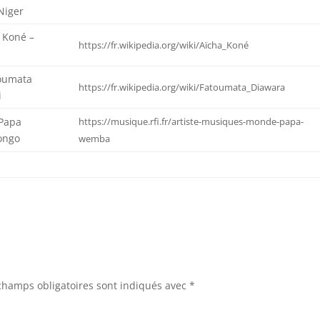
 Niger
 Koné –
https://fr.wikipedia.org/wiki/Aïcha_Koné
toumata
https://fr.wikipedia.org/wiki/Fatoumata_Diawara
i
_Papa
https://musique.rfi.fr/artiste-musiques-monde-papa-
ongo
wemba
champs obligatoires sont indiqués avec
*