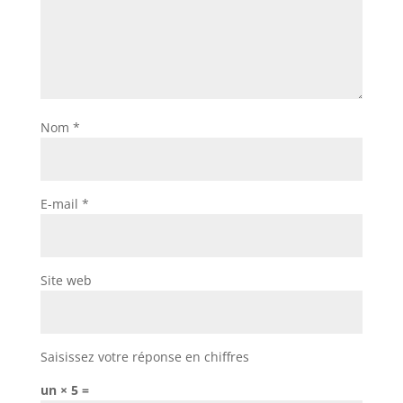
Nom
*
E-mail
*
Site web
Saisissez votre réponse en chiffres
un × 5 =