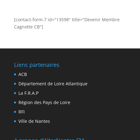
[contact-form-7 id="13598" title="Devenir Membre
Cagnotte CB"]
Liens partenaires
ACB
Département de Loire Atlantique
La F.R.A.P
Région des Pays de Loire
RFI
Ville de Nantes