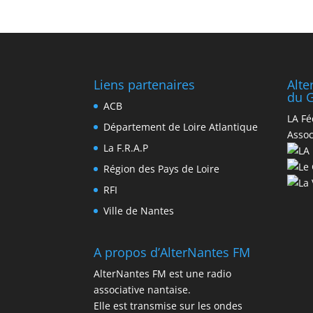
Liens partenaires
Alt
du G
ACB
LA Fé
Département de Loire Atlantique
Assoc
La F.R.A.P
Région des Pays de Loire
RFI
Ville de Nantes
A propos d’AlterNantes FM
AlterNantes FM est une radio
associative nantaise.
Elle est transmise sur les ondes