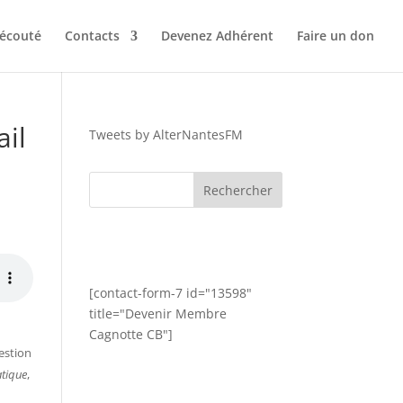
 écouté
Contacts
Devenez Adhérent
Faire un don
ail
Tweets by AlterNantesFM
[contact-form-7 id="13598"
title="Devenir Membre
Cagnotte CB"]
estion
atique
,