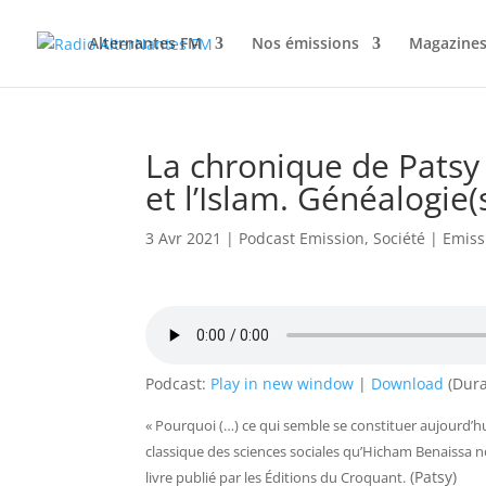
Alternantes FM
Nos émissions
Magazines
La chronique de Patsy 
et l’Islam. Généalogie
3 Avr 2021
|
Podcast Emission
,
Société
|
Emiss
Podcast:
Play in new window
|
Download
(Dura
« Pourquoi (…) ce qui semble se constituer aujourd’h
classique des sciences sociales qu’Hicham Benaissa 
(Patsy)
livre publié par les Éditions du Croquant.