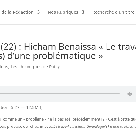
 de la Rédaction
Nos Rubriques
Recherche d’un titre
(22) : Hicham Benaissa « Le trav
(s) d’une problématique »
ions
,
Les chroniques de Patsy
tion: 5:27 — 12.5MB)
ui comme un « problème » ne l’a pas été [précédemment] ? » C’est à cette qu
nous propose de réfléchir avec
Le travail et l’Islam. Généalogie(s) d’une problém