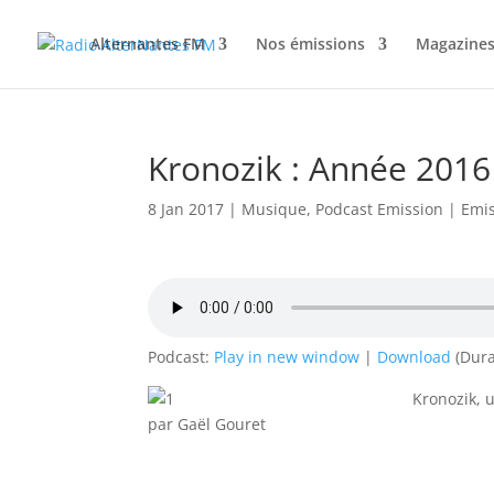
Alternantes FM
Nos émissions
Magazines
Kronozik : Année 2016 
8 Jan 2017
|
Musique
,
Podcast Emission
|
Emi
Podcast:
Play in new window
|
Download
(Dura
Kronozik, u
par Gaël Gouret