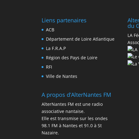
Liens partenaires
Alt
du G
ACB
LA Fé
Département de Loire Atlantique
Assoc
La F.R.A.P
Région des Pays de Loire
RFI
Ville de Nantes
A propos d’AlterNantes FM
AlterNantes FM est une radio
associative nantaise.
Elle est transmise sur les ondes
98.1 FM à Nantes et 91.0 à St
Nazaire.