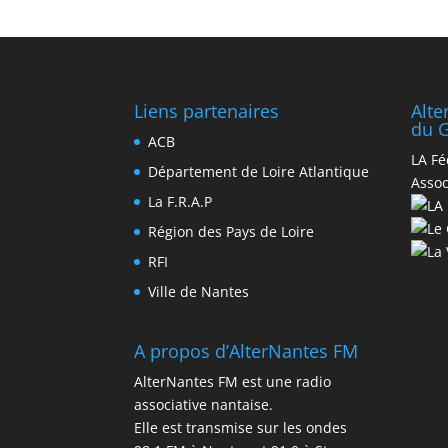
Liens partenaires
Alt
du G
ACB
LA Fé
Département de Loire Atlantique
Assoc
La F.R.A.P
Région des Pays de Loire
RFI
Ville de Nantes
A propos d’AlterNantes FM
AlterNantes FM est une radio
associative nantaise.
Elle est transmise sur les ondes