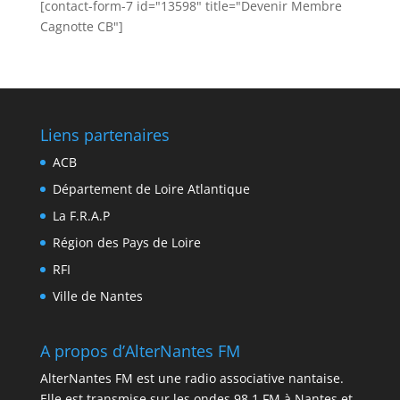
[contact-form-7 id="13598" title="Devenir Membre
Cagnotte CB"]
Liens partenaires
ACB
Département de Loire Atlantique
La F.R.A.P
Région des Pays de Loire
RFI
Ville de Nantes
A propos d’AlterNantes FM
AlterNantes FM est une radio associative nantaise.
Elle est transmise sur les ondes 98.1 FM à Nantes et