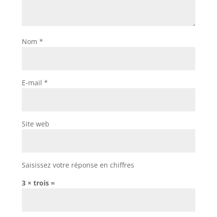
Nom
*
E-mail
*
Site web
Saisissez votre réponse en chiffres
3 × trois =