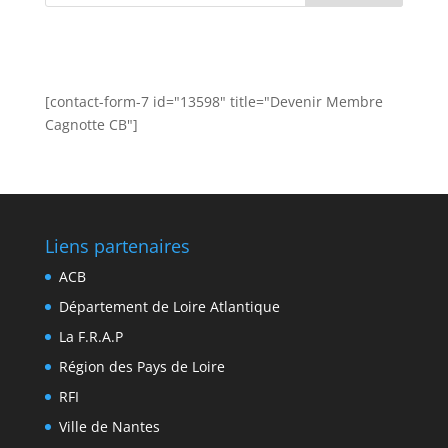
[contact-form-7 id="13598" title="Devenir Membre
Cagnotte CB"]
Liens partenaires
ACB
Département de Loire Atlantique
La F.R.A.P
Région des Pays de Loire
RFI
Ville de Nantes