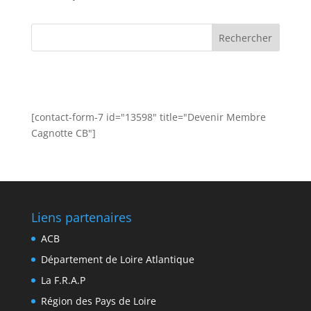
[contact-form-7 id="13598" title="Devenir Membre
Cagnotte CB"]
Liens partenaires
ACB
Département de Loire Atlantique
La F.R.A.P
Région des Pays de Loire