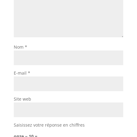
Nom
*
E-mail
*
Site web
Saisissez votre réponse en chiffres
onze − 10 =