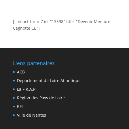
[contact-form-7 id="13598" title="Devenir Membre
Cagnotte CB"]
Liens partenaires
ACB
Département de Loire Atlantique
La F.R.A.P
Région des Pays de Loire
RFI
Ville de Nantes