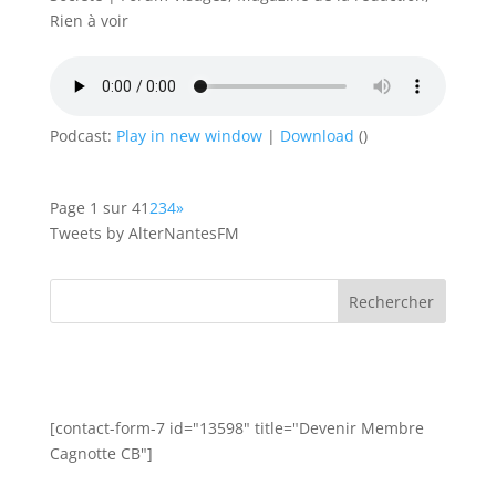
Rien à voir
Podcast:
Play in new window
|
Download
()
Page 1 sur 4
1
2
3
4
»
Tweets by AlterNantesFM
[contact-form-7 id="13598" title="Devenir Membre
Cagnotte CB"]