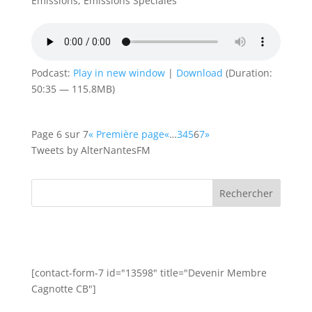
Emissions
,
Emissions Spéciales
Podcast:
Play in new window
|
Download
(Duration:
50:35 — 115.8MB)
Page 6 sur 7
« Première page
«
…
3
4
5
6
7
»
Tweets by AlterNantesFM
[contact-form-7 id="13598" title="Devenir Membre
Cagnotte CB"]