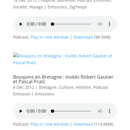
18 Déc 2012
|
Hôpital
,
Jeunesse
,
Podcast Emission
,
Société
,
Voyage
|
Emissions
,
Zig'Hospi
Podcast:
Play in new window
|
Download
(98.0MB)
Bouquins en Bretagne : invités Robert Gautier
et Pascal Pratz
8 Déc 2012
|
Bretagne
,
Culture
,
Histoire
,
Podcast
Emission
|
Emissions
Podcast:
Play in new window
|
Download
(114.8MB)