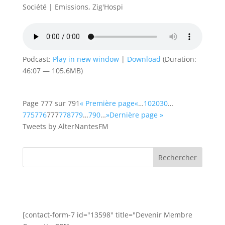
Société
|
Emissions
,
Zig'Hospi
Podcast:
Play in new window
|
Download
(Duration:
46:07 — 105.6MB)
Page 777 sur 791
« Première page
«
…
10
20
30
…
775
776
777
778
779
…
790
…
»
Dernière page »
Tweets by AlterNantesFM
[contact-form-7 id="13598" title="Devenir Membre