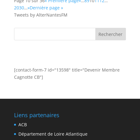
Page 10 sur 36
« Première page
«
…
8
9
10
11
12
…
20
30
…
»
Dernière page »
Tweets by AlterNantesFM
[contact-form-7 id="13598" title="Devenir Membre
Cagnotte CB"]
Liens partenaires
ACB
Département de Loire Atlantique